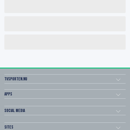
Tvsporten.nu
Apps
Social Media
Sites