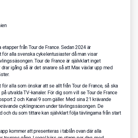
nien
etapper från Tour de France. Sedan 2024 är
t för alla svenska cykelentusiaster då man visar
ävlingssäsongen. Tour de France är självklart inget
r drar igång så är det snarare så att Max växlar upp med
ster.
r alla som önskar att se allt från Tour de France, så ska
på utvalda TV-kanaler. För dig som vill se Tour de France
rosport 2 och Kanal 9 som gäller. Med sina 21 krävande
 krävande cyklingracen under tävlingssäsongen. De
och du som tittare kan självklart följa tävlingarna från start
app kommer att presenteras i tablån ovan där alla
nder tourens gång. I regel körs en etapp per dag, med