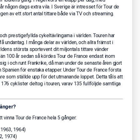
år någon dags extra vila. I Sverige är intresset för Tour de
ligen av ett stort antal tittare både via TV och streaming.
och prestigefyllda cykeltävlingarna i världen. Touren har
 undantag. I många delar av världen, och allra främst i
dens största sportevent dit miljontals tittare vänder
er än 100 år sedan så kördes Tour de France endast inom
ig i och runt Frankrike, då man under de senaste åren gjort
h Spanien för enstaka etapper. Under Tour de France första
re som ställde upp för det utmanande loppet. Detta tåls att
76 cyklister deltog i touren, varav 135 fullföljde samtliga
gånger?
tt vinna Tour de France hela 5 gånger:
 1963, 1964)
2, 1974)