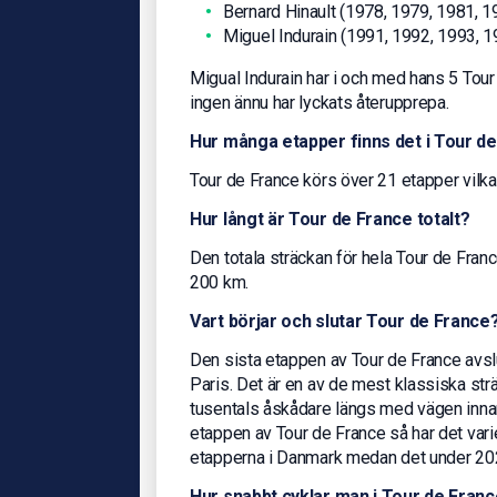
Bernard Hinault (1978, 1979, 1981, 1
Miguel Indurain (1991, 1992, 1993, 1
Migual Indurain har i och med hans 5 Tour 
ingen ännu har lyckats återupprepa.
Hur många etapper finns det i Tour d
Tour de France körs över 21 etapper vilka 
Hur långt är Tour de France totalt?
Den totala sträckan för hela Tour de Fran
200 km.
Vart börjar och slutar Tour de France
Den sista etappen av Tour de France avslu
Paris. Det är en av de mest klassiska str
tusentals åskådare längs med vägen innan 
etappen av Tour de France så har det vari
etapperna i Danmark medan det under 20
Hur snabbt cyklar man i Tour de Fran