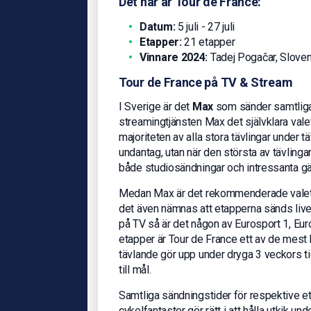
Det här är Tour de France:
Datum:
5 juli - 27 juli
Etapper:
21 etapper
Vinnare 2024:
Tadej Pogačar, Slove
Tour de France på TV & Stream
I Sverige är det
Max
som sänder samtliga 
streamingtjänsten Max det självklara vale
majoriteten av alla stora tävlingar under t
undantag, utan när den största av tävlinga
både studiosändningar och intressanta gä
Medan Max är det rekommenderade valet fö
det även nämnas att etapperna sänds live 
på TV så är det någon av Eurosport 1, Eu
etapper är Tour de France ett av de mest
tävlande gör upp under dryga 3 veckors tid 
till mål.
Samtliga sändningstider för respektive et
cykelfantaster gör rätt i att hålla utkik u