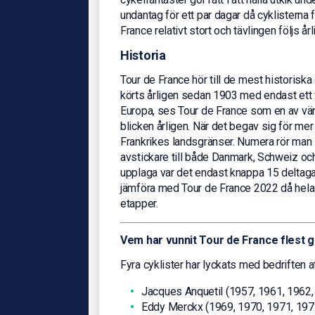
undantag för ett par dagar då cyklisterna f
France relativt stort och tävlingen följs år
Historia
Tour de France hör till de mest historiska 
körts årligen sedan 1903 med endast ett få
Europa, ses Tour de France som en av värl
blicken årligen. När det begav sig för m
Frankrikes landsgränser. Numera rör man s
avstickare till både Danmark, Schweiz oc
upplaga var det endast knappa 15 deltaga
jämföra med Tour de France 2022 då hela 1
etapper.
Vem har vunnit Tour de France flest 
Fyra cyklister har lyckats med bedriften a
Jacques Anquetil (1957, 1961, 1962,
Eddy Merckx (1969, 1970, 1971, 197