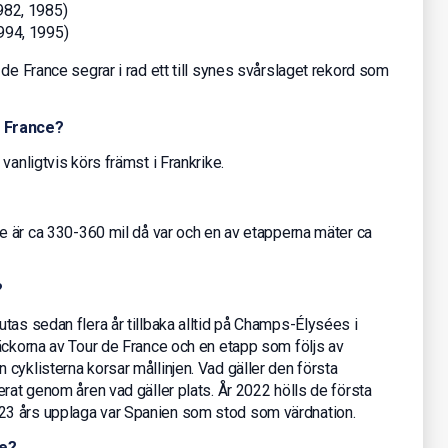
982, 1985)
994, 1995)
de France segrar i rad ett till synes svårslaget rekord som
e France?
vanligtvis körs främst i Frankrike.
ce är ca 330-360 mil då var och en av etapperna mäter ca
?
tas sedan flera år tillbaka alltid på Champs-Élysées i
äckorna av Tour de France och en etapp som följs av
cyklisterna korsar mållinjen. Vad gäller den första
erat genom åren vad gäller plats. År 2022 hölls de första
23 års upplaga var Spanien som stod som värdnation.
ce?