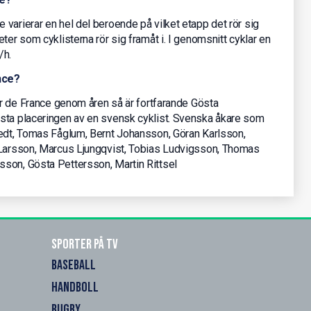
varierar en hel del beroende på vilket etapp det rör sig
ter som cyklisterna rör sig framåt i. I genomsnitt cyklar en
/h.
nce?
our de France genom åren så är fortfarande Gösta
sta placeringen av en svensk cyklist. Svenska åkare som
tedt, Tomas Fåglum, Bernt Johansson, Göran Karlsson,
 Larsson, Marcus Ljungqvist, Tobias Ludvigsson, Thomas
son, Gösta Pettersson, Martin Rittsel
Sporter på TV
BASEBALL
HANDBOLL
RUGBY