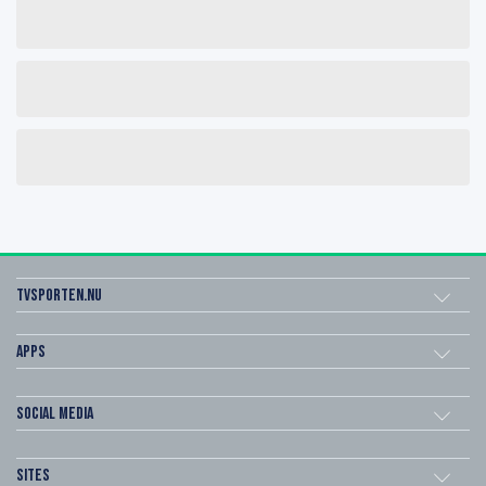
Tvsporten.nu
Apps
Social Media
Sites