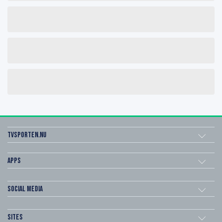
Tvsporten.nu
Apps
Social Media
Sites