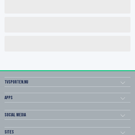
Tvsporten.nu
Apps
Social Media
Sites