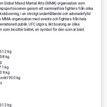
 en Global Mixed Martial Arts (MMA) organisation som
mpsportsscenen genom att sammanföra fighters från olika
h kickboxning, i en otroligt underhållande och adrenalinfylld
sta MMA-organisation med events och fighters från hela
ternationell publik. UFC utgörs, likt boxning av olika
on som besitter bältet, en symbol för den som är bäst.
61.2 kg
5.8 kg
g
7.1 kg
3.9 kg
xvikt 93.0 kg
kt
61.2 kg