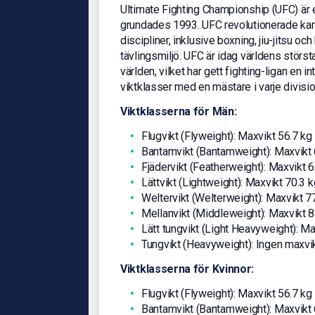
Ultimate Fighting Championship (UFC) är
grundades 1993. UFC revolutionerade ka
discipliner, inklusive boxning, jiu-jitsu oc
tävlingsmiljö. UFC är idag världens stör
världen, vilket har gett fighting-ligan en in
viktklasser med en mästare i varje divisi
Viktklasserna för Män:
Flugvikt (Flyweight): Maxvikt 56.7 kg
Bantamvikt (Bantamweight): Maxvikt 
Fjädervikt (Featherweight): Maxvikt 6
Lättvikt (Lightweight): Maxvikt 70.3 k
Weltervikt (Welterweight): Maxvikt 7
Mellanvikt (Middleweight): Maxvikt 8
Lätt tungvikt (Light Heavyweight): Ma
Tungvikt (Heavyweight): Ingen maxvi
Viktklasserna för Kvinnor:
Flugvikt (Flyweight): Maxvikt 56.7 kg
Bantamvikt (Bantamweight): Maxvikt 