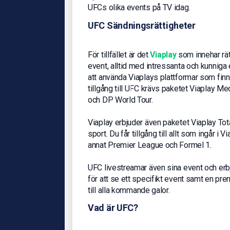
UFCs olika events på TV idag.
UFC Sändningsrättigheter
För tillfället är det
Viaplay
som innehar rät
event, alltid med intressanta och kunniga 
att använda Viaplays plattformar som finns t
tillgång till UFC krävs paketet Viaplay Me
och DP World Tour.
Viaplay erbjuder även paketet Viaplay Tota
sport. Du får tillgång till allt som ingår i
annat Premier League och Formel 1.
UFC livestreamar även sina event och er
för att se ett specifikt event samt en pr
till alla kommande galor.
Vad är UFC?