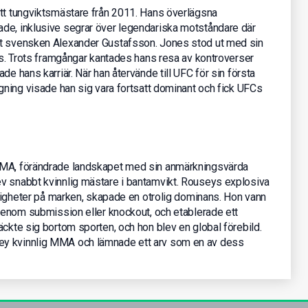
ätt tungviktsmästare från 2011. Hans överlägsna
de, inklusive segrar över legendariska motståndare där
ot svensken Alexander Gustafsson. Jones stod ut med sin
ans. Trots framgångar kantades hans resa av kontroverser
de hans karriär. När han återvände till UFC för sin första
ngning visade han sig vara fortsatt dominant och fick UFCs
MMA, förändrade landskapet med sin anmärkningsvärda
v snabbt kvinnlig mästare i bantamvikt. Rouseys explosiva
ärdigheter på marken, skapade en otrolig dominans. Hon vann
 genom submission eller knockout, och etablerade ett
äckte sig bortom sporten, och hon blev en global förebild.
ey kvinnlig MMA och lämnade ett arv som en av dess