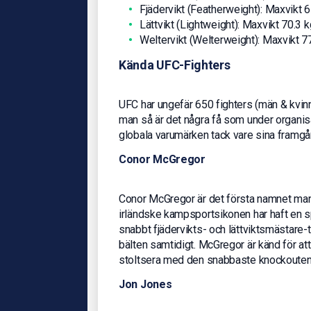
Fjädervikt (Featherweight): Maxvikt 6
Lättvikt (Lightweight): Maxvikt 70.3 k
Weltervikt (Welterweight): Maxvikt 7
Kända UFC-Fighters
UFC har ungefär 650 fighters (män & kvin
man så är det några få som under organisat
globala varumärken tack vare sina framgån
Conor McGregor
Conor McGregor är det första namnet man
irländske kampsportsikonen har haft en 
snabbt fjädervikts- och lättviktsmästare-ti
bälten samtidigt. McGregor är känd för att
stoltsera med den snabbaste knockouten i
Jon Jones