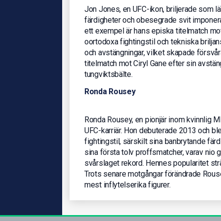
Jon Jones, en UFC-ikon, briljerade som l
färdigheter och obesegrade svit imponera
ett exempel är hans episka titelmatch m
oortodoxa fightingstil och tekniska brilj
och avstängningar, vilket skapade försvåra
titelmatch mot Ciryl Gane efter sin avstä
tungviktsbälte.
Ronda Rousey
Ronda Rousey, en pionjär inom kvinnlig 
UFC-karriär. Hon debuterade 2013 och ble
fightingstil, särskilt sina banbrytande f
sina första tolv proffsmatcher, varav nio
svårslaget rekord. Hennes popularitet str
Trots senare motgångar förändrade Rous
mest inflytelserika figurer.