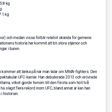
5.8 kg
g
7.1 kg
nor) och medan vissa förblir relativt okända för gemene
ionens historia har kommit att bli stora stjärnor och
gar i buren.
 kommer att tänka på när man talar om MMA-fighters. Den
spektakulär UFC-karriär. Han debuterade 2013 och erövrade
tlarna, vilket gjorde honom till den första som höll två
 ha slagit flera rekord inom UFC, bland annat är kan han
 historien.