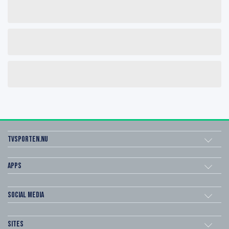
Tvsporten.nu
Apps
Social Media
Sites