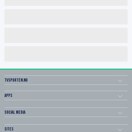
Tvsporten.nu
Apps
Social Media
Sites