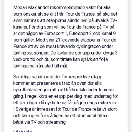
Medan Max är det rekommenderade valet för alla
som önskar att se allt från Tour de France, så ska det
även nämnas att etapperna sänds live på utvalda TV-
kanaler. För dig som vill se Tour de France på TV så
är det någon av Eurosport 1, Eurosport 2 och Kanal 9
som gäller. Med sina 21 krävande etapper är Tour de
France ett av de mest krävande cyklingracen under
tävlingssäsongen. De tävlande gör upp under dryga 3
veckors tid och du som tittare kan självklart följa
tävlingarna från start till mål.
Samtliga sändningstider för respektive etapp
kommer att presenteras i tablån ovan där alla
cykelfantaster gör rätt i att hålla utkik under tourens
gång. I regel körs en etapp per dag, med undantag för
ett par dagar då cyklisterna får någon dags extra vila.
I Sverige är intresset för Tour de France relativt stort
och tävlingen följs årligen av ett stort antal tittare
både via TV och streaming.