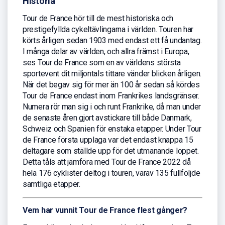
Historia
Tour de France hör till de mest historiska och
prestigefyllda cykeltävlingarna i världen. Touren har
körts årligen sedan 1903 med endast ett få undantag.
I många delar av världen, och allra främst i Europa,
ses Tour de France som en av världens största
sportevent dit miljontals tittare vänder blicken årligen.
När det begav sig för mer än 100 år sedan så kördes
Tour de France endast inom Frankrikes landsgränser.
Numera rör man sig i och runt Frankrike, då man under
de senaste åren gjort avstickare till både Danmark,
Schweiz och Spanien för enstaka etapper. Under Tour
de France första upplaga var det endast knappa 15
deltagare som ställde upp för det utmanande loppet.
Detta tåls att jämföra med Tour de France 2022 då
hela 176 cyklister deltog i touren, varav 135 fullföljde
samtliga etapper.
Vem har vunnit Tour de France flest gånger?