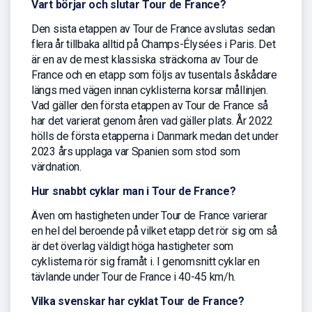
Vart börjar och slutar Tour de France?
Den sista etappen av Tour de France avslutas sedan
flera år tillbaka alltid på Champs-Élysées i Paris. Det
är en av de mest klassiska sträckorna av Tour de
France och en etapp som följs av tusentals åskådare
längs med vägen innan cyklisterna korsar mållinjen.
Vad gäller den första etappen av Tour de France så
har det varierat genom åren vad gäller plats. År 2022
hölls de första etapperna i Danmark medan det under
2023 års upplaga var Spanien som stod som
värdnation.
Hur snabbt cyklar man i Tour de France?
Även om hastigheten under Tour de France varierar
en hel del beroende på vilket etapp det rör sig om så
är det överlag väldigt höga hastigheter som
cyklisterna rör sig framåt i. I genomsnitt cyklar en
tävlande under Tour de France i 40-45 km/h.
Vilka svenskar har cyklat Tour de France?