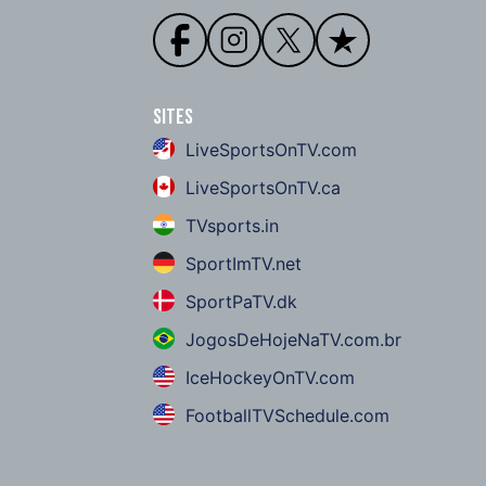
Sites
LiveSportsOnTV.com
LiveSportsOnTV.ca
TVsports.in
SportImTV.net
SportPaTV.dk
JogosDeHojeNaTV.com.br
IceHockeyOnTV.com
FootballTVSchedule.com