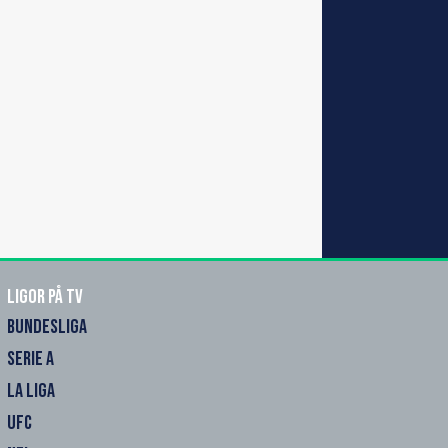
Ligor på TV
BUNDESLIGA
SERIE A
LA LIGA
UFC