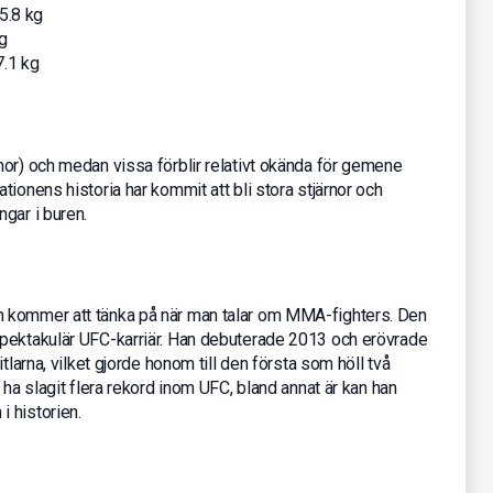
5.8 kg
g
7.1 kg
nor) och medan vissa förblir relativt okända för gemene
ionens historia har kommit att bli stora stjärnor och
gar i buren.
 kommer att tänka på när man talar om MMA-fighters. Den
spektakulär UFC-karriär. Han debuterade 2013 och erövrade
tlarna, vilket gjorde honom till den första som höll två
 ha slagit flera rekord inom UFC, bland annat är kan han
 historien.