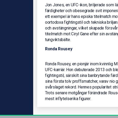
Jon Jones, en UFC-ikon, briljerade som l
färdigheter och obesegrade svit imponera
ett exempel är hans episka titelmatch m
oortodoxa fightingstil och tekniska brilj
och avstängningar, vilket skapade försvåra
titelmatch mot Ciryl Gane efter sin avstä
tungviktsbälte.
Ronda Rousey
Ronda Rousey, en pionjär inom kvinnlig 
UFC-karriär. Hon debuterade 2013 och ble
fightingstil, särskilt sina banbrytande f
sina första tolv proffsmatcher, varav nio
svårslaget rekord. Hennes popularitet str
Trots senare motgångar förändrade Rous
mest inflytelserika figurer.