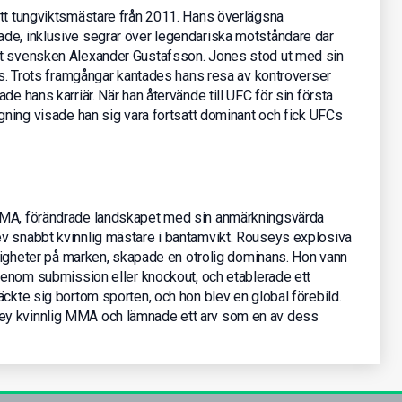
ätt tungviktsmästare från 2011. Hans överlägsna
de, inklusive segrar över legendariska motståndare där
ot svensken Alexander Gustafsson. Jones stod ut med sin
ans. Trots framgångar kantades hans resa av kontroverser
de hans karriär. När han återvände till UFC för sin första
ngning visade han sig vara fortsatt dominant och fick UFCs
MMA, förändrade landskapet med sin anmärkningsvärda
v snabbt kvinnlig mästare i bantamvikt. Rouseys explosiva
ärdigheter på marken, skapade en otrolig dominans. Hon vann
 genom submission eller knockout, och etablerade ett
äckte sig bortom sporten, och hon blev en global förebild.
ey kvinnlig MMA och lämnade ett arv som en av dess