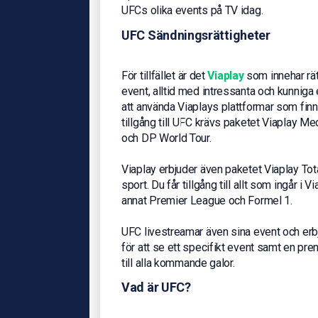
UFCs olika events på TV idag.
UFC Sändningsrättigheter
För tillfället är det
Viaplay
som innehar rät
event, alltid med intressanta och kunniga 
att använda Viaplays plattformar som finns t
tillgång till UFC krävs paketet Viaplay Me
och DP World Tour.
Viaplay erbjuder även paketet Viaplay Tota
sport. Du får tillgång till allt som ingår i
annat Premier League och Formel 1.
UFC livestreamar även sina event och er
för att se ett specifikt event samt en pr
till alla kommande galor.
Vad är UFC?