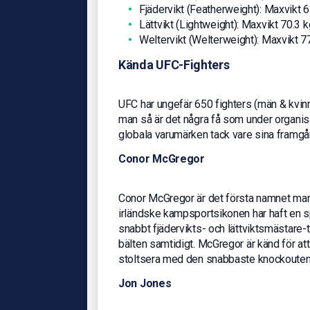
Fjädervikt (Featherweight): Maxvikt 6
Lättvikt (Lightweight): Maxvikt 70.3 k
Weltervikt (Welterweight): Maxvikt 7
Kända UFC-Fighters
UFC har ungefär 650 fighters (män & kvin
man så är det några få som under organisat
globala varumärken tack vare sina framgån
Conor McGregor
Conor McGregor är det första namnet man
irländske kampsportsikonen har haft en 
snabbt fjädervikts- och lättviktsmästare-ti
bälten samtidigt. McGregor är känd för att
stoltsera med den snabbaste knockouten i
Jon Jones