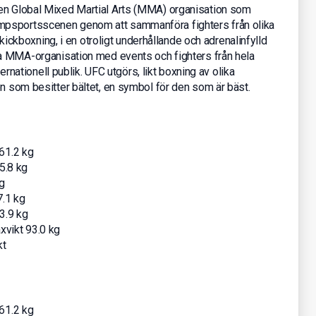
 en Global Mixed Martial Arts (MMA) organisation som
mpsportsscenen genom att sammanföra fighters från olika
h kickboxning, i en otroligt underhållande och adrenalinfylld
sta MMA-organisation med events och fighters från hela
ternationell publik. UFC utgörs, likt boxning av olika
on som besitter bältet, en symbol för den som är bäst.
61.2 kg
5.8 kg
g
7.1 kg
3.9 kg
xvikt 93.0 kg
kt
61.2 kg