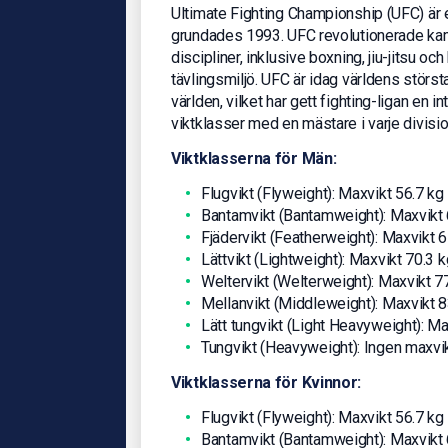
Ultimate Fighting Championship (UFC) är
grundades 1993. UFC revolutionerade ka
discipliner, inklusive boxning, jiu-jitsu oc
tävlingsmiljö. UFC är idag världens stör
världen, vilket har gett fighting-ligan en in
viktklasser med en mästare i varje divisi
Viktklasserna för Män:
Flugvikt (Flyweight): Maxvikt 56.7 kg
Bantamvikt (Bantamweight): Maxvikt 
Fjädervikt (Featherweight): Maxvikt 6
Lättvikt (Lightweight): Maxvikt 70.3 k
Weltervikt (Welterweight): Maxvikt 7
Mellanvikt (Middleweight): Maxvikt 8
Lätt tungvikt (Light Heavyweight): Ma
Tungvikt (Heavyweight): Ingen maxvi
Viktklasserna för Kvinnor:
Flugvikt (Flyweight): Maxvikt 56.7 kg
Bantamvikt (Bantamweight): Maxvikt 