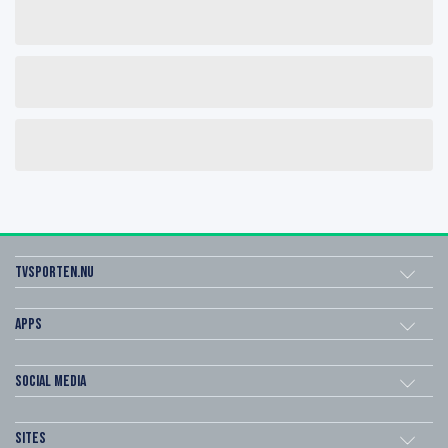
Tvsporten.nu
Apps
Social Media
Sites