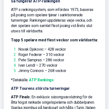
Så fungerar ATP-rankingen
ATP:s rankingsystem, som infördes 1973, baseras
på poäng som spelare tjänar i sanktionerade
turneringar. Rankingen uppdateras varje vecka, och
den spelare som samlat flest poäng vid årets slut
utses till världsetta.
Topp 5 spelare med flest veckor som världsetta:
Novak Djokovic – 428 veckor
Roger Federer – 310 veckor
Pete Sampras – 286 veckor
Ivan Lendl – 270 veckor
Jimmy Connors – 268 veckor
*Datakälla:
ATP Rankings
ATP Tourens största turneringar
ATP Finals:
En exklusiv säsongsavslutning för de
åtta högst rankade singelspelarna och dubbelparen.
Spelas inomhus på hardcourt och hålls i Turin, Italien