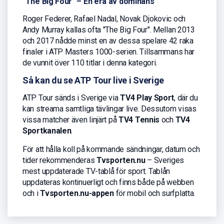
"The Big Four" – En era av dominans
Roger Federer, Rafael Nadal, Novak Djokovic och
Andy Murray kallas ofta "The Big Four". Mellan 2013
och 2017 nådde minst en av dessa spelare 42 raka
finaler i ATP Masters 1000-serien. Tillsammans har
de vunnit över 110 titlar i denna kategori.
Så kan du se ATP Tour live i Sverige
ATP Tour sänds i Sverige via
TV4 Play Sport
, där du
kan streama samtliga tävlingar live. Dessutom visas
vissa matcher även linjärt på
TV4 Tennis
och
TV4
Sportkanalen
.
För att hålla koll på kommande sändningar, datum och
tider rekommenderas
Tvsporten.nu
– Sveriges
mest uppdaterade TV-tablå för sport. Tablån
uppdateras kontinuerligt och finns både på webben
och i
Tvsporten.nu-appen
för mobil och surfplatta.