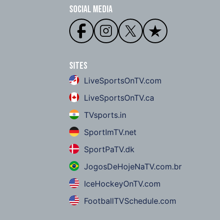
Social Media
Sites
LiveSportsOnTV.com
LiveSportsOnTV.ca
TVsports.in
SportImTV.net
SportPaTV.dk
JogosDeHojeNaTV.com.br
IceHockeyOnTV.com
FootballTVSchedule.com