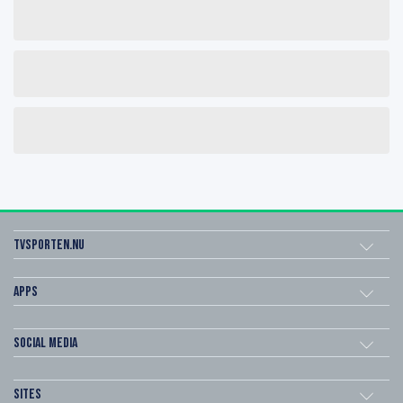
Tvsporten.nu
Apps
Social Media
Sites