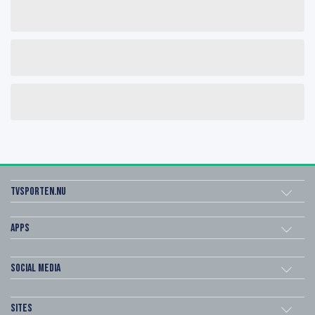
Tvsporten.nu
Apps
Social Media
Sites