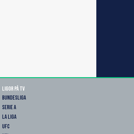
Ligor på TV
BUNDESLIGA
SERIE A
LA LIGA
UFC