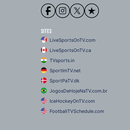
Sites
LiveSportsOnTV.com
LiveSportsOnTV.ca
TVsports.in
SportImTV.net
SportPaTV.dk
JogosDeHojeNaTV.com.br
IceHockeyOnTV.com
FootballTVSchedule.com