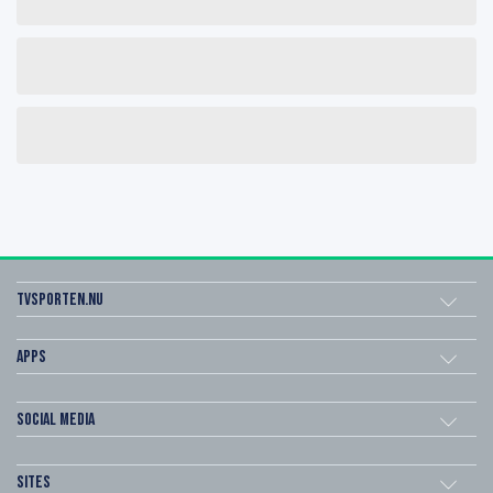
Tvsporten.nu
Apps
Social Media
Sites