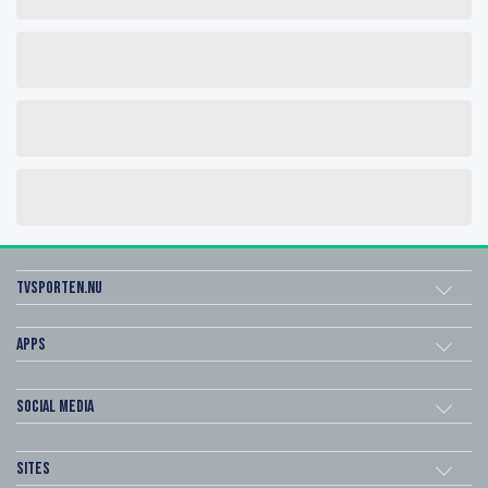
Tvsporten.nu
Apps
Social Media
Sites