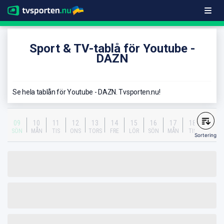
Sport & TV-tablå för Youtube -
DAZN
Se hela tablån för Youtube - DAZN. Tvsporten.nu!
09
10
11
12
13
14
15
16
17
18
SÖN
MÅN
TIS
ONS
TORS
FRE
LÖR
SÖN
MÅN
TIS
Sortering