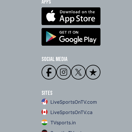
Apps
Social Media
Sites
LiveSportsOnTV.com
LiveSportsOnTV.ca
TVsports.in