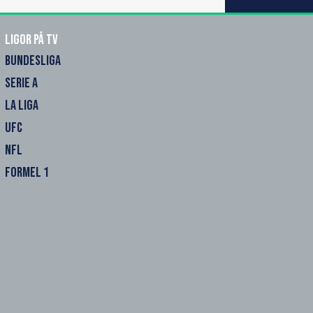
Ligor på TV
BUNDESLIGA
SERIE A
LA LIGA
UFC
NFL
FORMEL 1