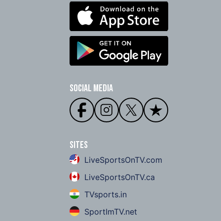
Social Media
Sites
LiveSportsOnTV.com
LiveSportsOnTV.ca
TVsports.in
SportImTV.net