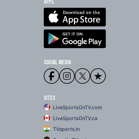
Apps
Social Media
Sites
LiveSportsOnTV.com
LiveSportsOnTV.ca
TVsports.in