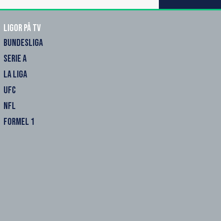
Ligor på TV
BUNDESLIGA
SERIE A
LA LIGA
UFC
NFL
FORMEL 1