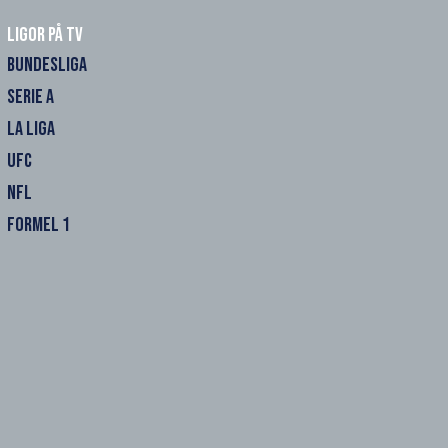
Ligor på TV
BUNDESLIGA
SERIE A
LA LIGA
UFC
NFL
FORMEL 1