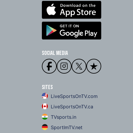
Social Media
Sites
LiveSportsOnTV.com
LiveSportsOnTV.ca
TVsports.in
SportImTV.net