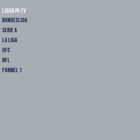
Ligor på TV
BUNDESLIGA
SERIE A
LA LIGA
UFC
NFL
FORMEL 1