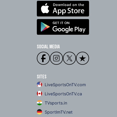
Social Media
Sites
LiveSportsOnTV.com
LiveSportsOnTV.ca
TVsports.in
SportImTV.net