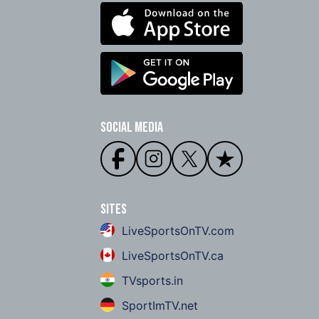
Social Media
Sites
LiveSportsOnTV.com
LiveSportsOnTV.ca
TVsports.in
SportImTV.net