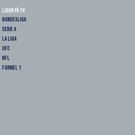
Ligor på TV
BUNDESLIGA
SERIE A
LA LIGA
UFC
NFL
FORMEL 1