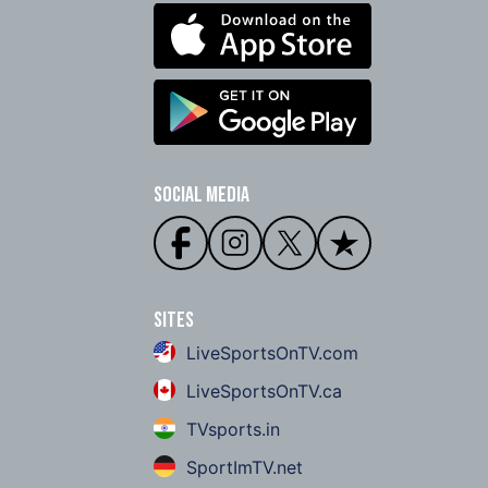
Social Media
Sites
LiveSportsOnTV.com
LiveSportsOnTV.ca
TVsports.in
SportImTV.net