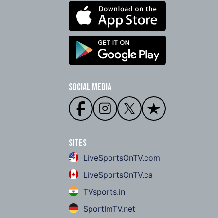
Social Media
Sites
LiveSportsOnTV.com
LiveSportsOnTV.ca
TVsports.in
SportImTV.net