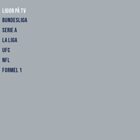
Ligor på TV
BUNDESLIGA
SERIE A
LA LIGA
UFC
NFL
FORMEL 1