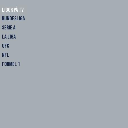
Ligor på TV
BUNDESLIGA
SERIE A
LA LIGA
UFC
NFL
FORMEL 1