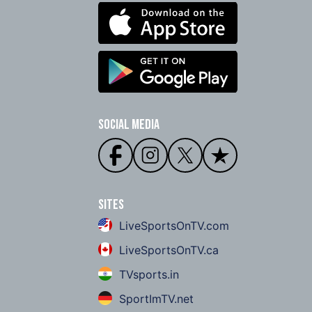
Social Media
Sites
LiveSportsOnTV.com
LiveSportsOnTV.ca
TVsports.in
SportImTV.net