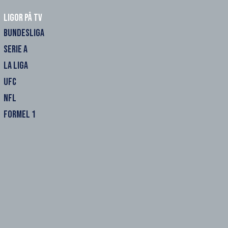
Ligor på TV
BUNDESLIGA
SERIE A
LA LIGA
UFC
NFL
FORMEL 1