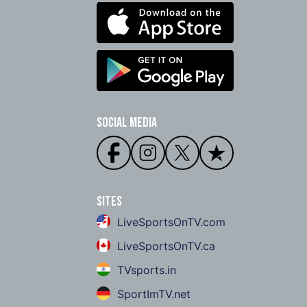
Social Media
Sites
LiveSportsOnTV.com
LiveSportsOnTV.ca
TVsports.in
SportImTV.net