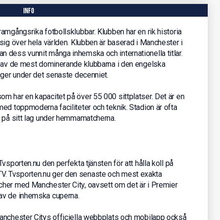
info
amgångsrika fotbollsklubbar. Klubben har en rik historia
sig över hela världen. Klubben är baserad i Manchester i
 dess vunnit många inhemska och internationella titlar.
n av de mest dominerande klubbarna i den engelska
nger under det senaste decenniet.
m har en kapacitet på över 55 000 sittplatser. Det är en
ed toppmoderna faciliteter och teknik. Stadion är ofta
r på sitt lag under hemmamatcherna.
vsporten.nu den perfekta tjänsten för att hålla koll på
. Tvsporten.nu ger den senaste och mest exakta
cher med Manchester City, oavsett om det är i Premier
av de inhemska cuperna.
anchester Citys officiella webbplats och mobilapp också