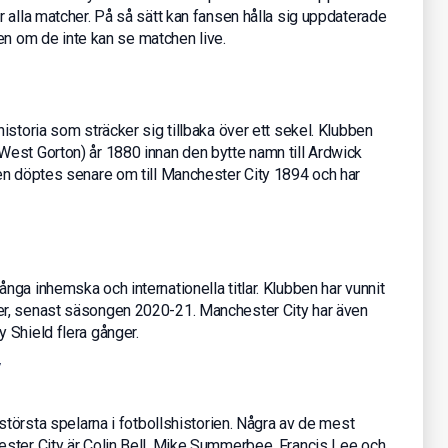
 alla matcher. På så sätt kan fansen hålla sig uppdaterade
även om de inte kan se matchen live.
istoria som sträcker sig tillbaka över ett sekel. Klubben
est Gorton) år 1880 innan den bytte namn till Ardwick
en döptes senare om till Manchester City 1894 och har
ga inhemska och internationella titlar. Klubben har vunnit
r, senast säsongen 2020-21. Manchester City har även
 Shield flera gånger.
y
största spelarna i fotbollshistorien. Några av de mest
ster City är Colin Bell, Mike Summerbee, Francis Lee och