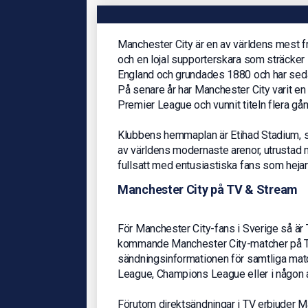
Manchester City är en av världens mest fr
och en lojal supporterskara som sträcker 
England och grundades 1880 och har sedan
På senare år har Manchester City varit e
Premier League och vunnit titeln flera gå
Klubbens hemmaplan är Etihad Stadium, so
av världens modernaste arenor, utrustad m
fullsatt med entusiastiska fans som heja
Manchester City på TV & Stream
För Manchester City-fans i Sverige så är T
kommande Manchester City-matcher på TV
sändningsinformationen för samtliga mat
League, Champions League eller i någon 
Förutom direktsändningar i TV erbjuder M