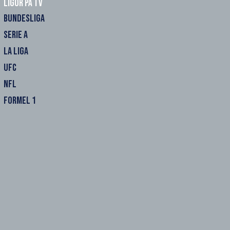
Ligor på TV
BUNDESLIGA
SERIE A
LA LIGA
UFC
NFL
FORMEL 1