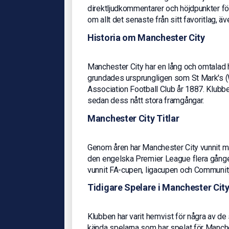
direktljudkommentarer och höjdpunkter för
om allt det senaste från sitt favoritlag, 
Historia om Manchester City
Manchester City har en lång och omtalad h
grundades ursprungligen som St Mark's (W
Association Football Club år 1887. Klubb
sedan dess nått stora framgångar.
Manchester City Titlar
Genom åren har Manchester City vunnit mån
den engelska Premier League flera gånge
vunnit FA-cupen, ligacupen och Community
Tidigare Spelare i Manchester Cit
Klubben har varit hemvist för några av de 
kända spelarna som har spelat för Manche