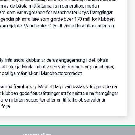
 av de bästa mittfältarna i sin generation, medan
tare som var avgörande för Manchester Citys framgångar
egendarisk anfallare som gjorde över 170 mål för klubben,
m hjälpte Manchester City att vinna flera titlar under sin
ty från andra klubbar är deras engagemang i det lokala
 att stödja lokala initiativ och välgörenhetsorganisationer,
t för otaliga människor i Manchesterområdet.
ramtid framför sig. Med ett lag i världsklass, toppmoderna
r klubben goda förutsättningar att fortsätta sina framgångar
n inbiten supporter eller en tillfällig observatör är
följa.