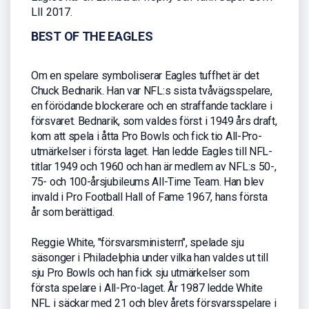
LII 2017.
BEST OF THE EAGLES
Om en spelare symboliserar Eagles tuffhet är det
Chuck Bednarik. Han var NFL:s sista tvåvägsspelare,
en förödande blockerare och en straffande tacklare i
försvaret. Bednarik, som valdes först i 1949 års draft,
kom att spela i åtta Pro Bowls och fick tio All-Pro-
utmärkelser i första laget. Han ledde Eagles till NFL-
titlar 1949 och 1960 och han är medlem av NFL:s 50-,
75- och 100-årsjubileums All-Time Team. Han blev
invald i Pro Football Hall of Fame 1967, hans första
år som berättigad.
Reggie White, "försvarsministern", spelade sju
säsonger i Philadelphia under vilka han valdes ut till
sju Pro Bowls och han fick sju utmärkelser som
första spelare i All-Pro-laget. År 1987 ledde White
NFL i säckar med 21 och blev årets försvarsspelare i