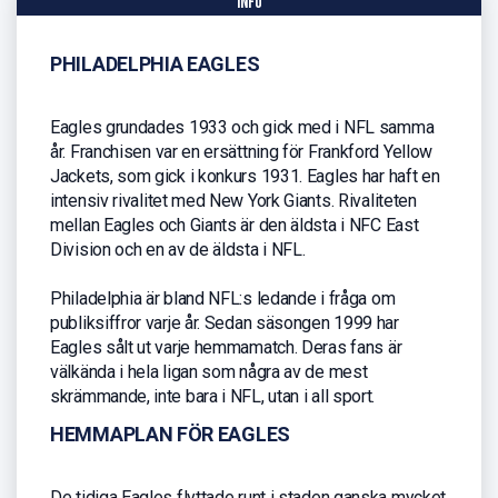
info
PHILADELPHIA EAGLES
Eagles grundades 1933 och gick med i NFL samma
år. Franchisen var en ersättning för Frankford Yellow
Jackets, som gick i konkurs 1931. Eagles har haft en
intensiv rivalitet med New York Giants. Rivaliteten
mellan Eagles och Giants är den äldsta i NFC East
Division och en av de äldsta i NFL.
Philadelphia är bland NFL:s ledande i fråga om
publiksiffror varje år. Sedan säsongen 1999 har
Eagles sålt ut varje hemmamatch. Deras fans är
välkända i hela ligan som några av de mest
skrämmande, inte bara i NFL, utan i all sport.
HEMMAPLAN FÖR EAGLES
De tidiga Eagles flyttade runt i staden ganska mycket