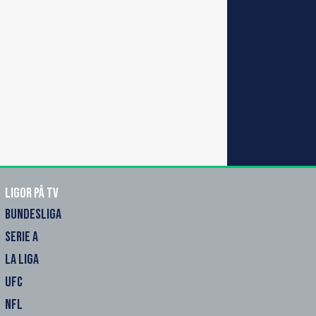
Ligor på TV
BUNDESLIGA
SERIE A
LA LIGA
UFC
NFL