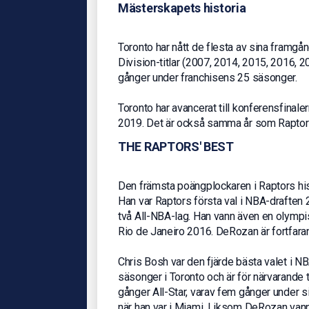
Mästerskapets historia
Toronto har nått de flesta av sina framgå
Division-titlar (2007, 2014, 2015, 2016, 2
gånger under franchisens 25 säsonger.
Toronto har avancerat till konferensfina
2019. Det är också samma år som Raptors
THE RAPTORS' BEST
Den främsta poängplockaren i Raptors hi
Han var Raptors första val i NBA-draften 
två All-NBA-lag. Han vann även en olymp
Rio de Janeiro 2016. DeRozan är fortfaran
Chris Bosh var den fjärde bästa valet i N
säsonger i Toronto och är för närvarande
gånger All-Star, varav fem gånger under sin
när han var i Miami. Liksom DeRozan va