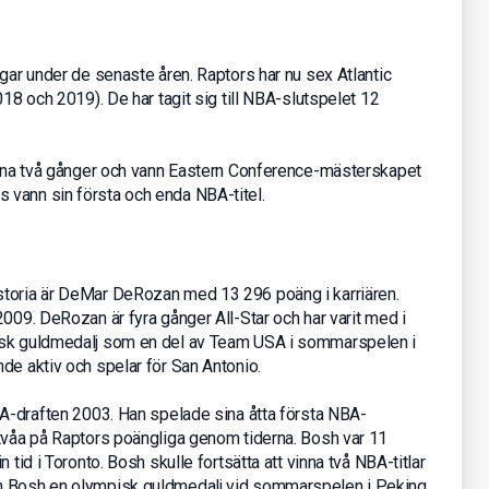
ngar under de senaste åren. Raptors har nu sex Atlantic
018 och 2019). De har tagit sig till NBA-slutspelet 12
lerna två gånger och vann Eastern Conference-mästerskapet
 vann sin första och enda NBA-titel.
storia är DeMar DeRozan med 13 296 poäng i karriären.
2009. DeRozan är fyra gånger All-Star och har varit med i
isk guldmedalj som en del av Team USA i sommarspelen i
de aktiv och spelar för San Antonio.
BA-draften 2003. Han spelade sina åtta första NBA-
 tvåa på Raptors poängliga genom tiderna. Bosh var 11
 tid i Toronto. Bosh skulle fortsätta att vinna två NBA-titlar
nn Bosh en olympisk guldmedalj vid sommarspelen i Peking