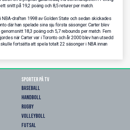
tt snitt på 19,2 poäng och 8,5 returer per match.
 i NBA-draften 1998 av Golden State och sedan skickades
onto där han spelade sina sju första säsonger. Carter blev
t i genomsnitt 18,3 poäng och 5,7 rebounds per match. Fem
gjordes när Carter var i Toronto och år 2000 blev han utsedd
kulle fortsätta att spela totalt 22 säsonger i NBA innan
Sporter på TV
BASEBALL
HANDBOLL
RUGBY
VOLLEYBOLL
FUTSAL