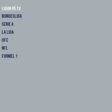
Ligor på TV
BUNDESLIGA
SERIE A
LA LIGA
UFC
NFL
FORMEL 1