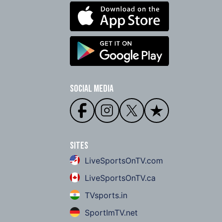
Social Media
Sites
LiveSportsOnTV.com
LiveSportsOnTV.ca
TVsports.in
SportImTV.net