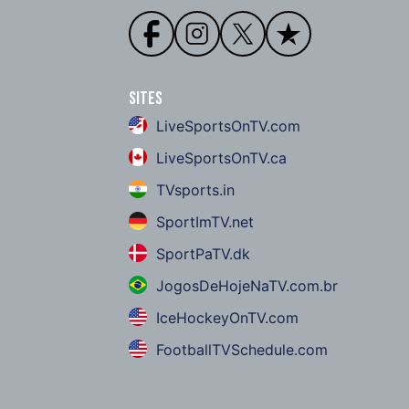
Sites
LiveSportsOnTV.com
LiveSportsOnTV.ca
TVsports.in
SportImTV.net
SportPaTV.dk
JogosDeHojeNaTV.com.br
IceHockeyOnTV.com
FootballTVSchedule.com