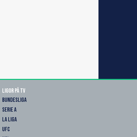
Ligor på TV
BUNDESLIGA
SERIE A
LA LIGA
UFC