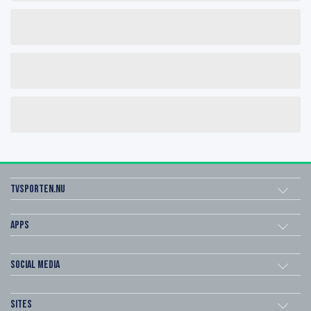
Tvsporten.nu
Apps
Social Media
Sites