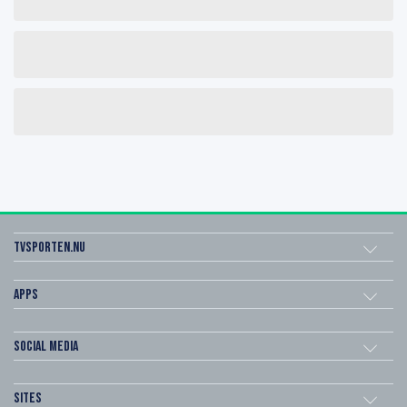
Tvsporten.nu
Apps
Social Media
Sites