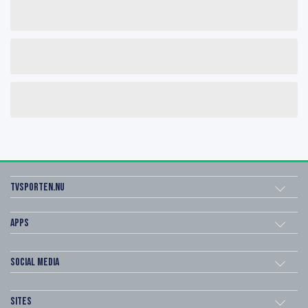
Tvsporten.nu
Apps
Social Media
Sites