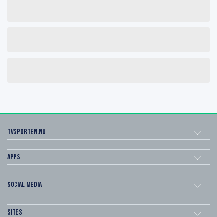
Tvsporten.nu
Apps
Social Media
Sites