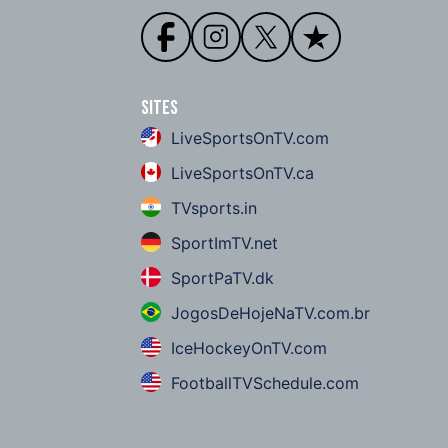
Sites
LiveSportsOnTV.com
LiveSportsOnTV.ca
TVsports.in
SportImTV.net
SportPaTV.dk
JogosDeHojeNaTV.com.br
IceHockeyOnTV.com
FootballTVSchedule.com