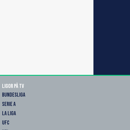
Ligor på TV
BUNDESLIGA
SERIE A
LA LIGA
UFC