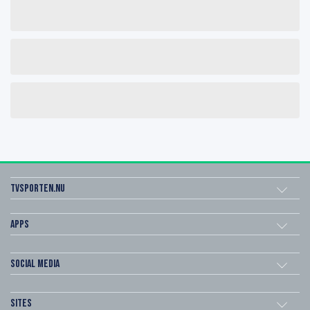
Tvsporten.nu
Apps
Social Media
Sites