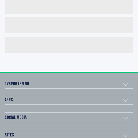
Tvsporten.nu
Apps
Social Media
Sites