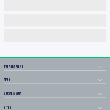
Tvsporten.nu
Apps
Social Media
Sites