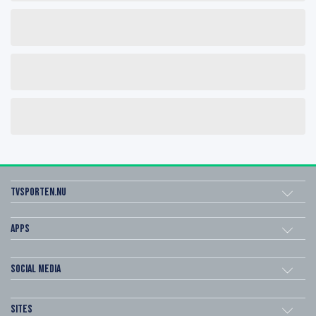
Tvsporten.nu
Apps
Social Media
Sites