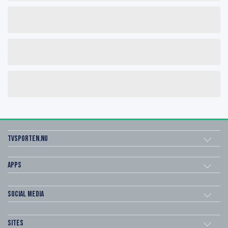
Tvsporten.nu
Apps
Social Media
Sites