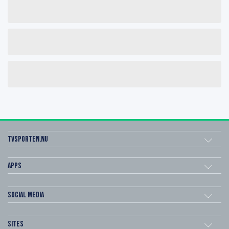
Tvsporten.nu
Apps
Social Media
Sites