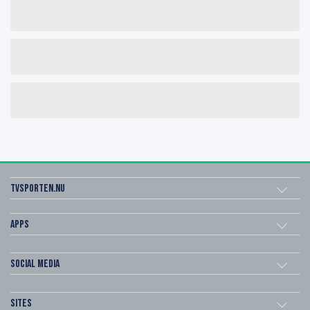
Tvsporten.nu
Apps
Social Media
Sites