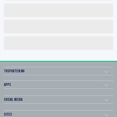
Tvsporten.nu
Apps
Social Media
Sites