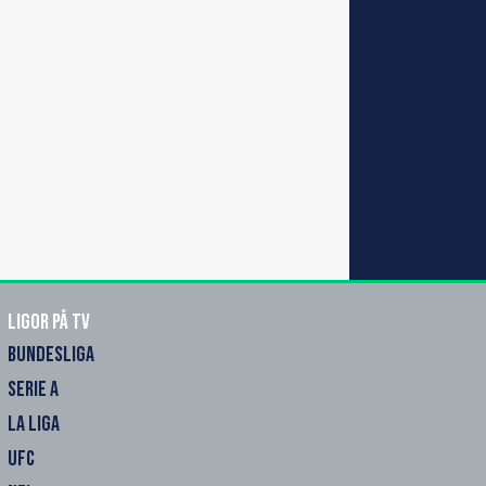
Ligor på TV
BUNDESLIGA
SERIE A
LA LIGA
UFC