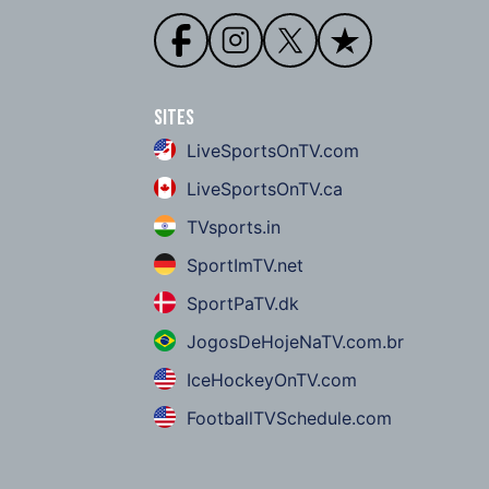
Sites
LiveSportsOnTV.com
LiveSportsOnTV.ca
TVsports.in
SportImTV.net
SportPaTV.dk
JogosDeHojeNaTV.com.br
IceHockeyOnTV.com
FootballTVSchedule.com