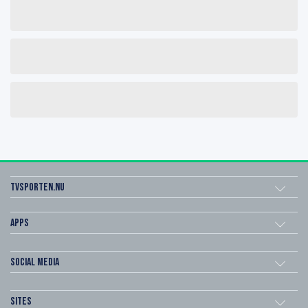
Tvsporten.nu
Apps
Social Media
Sites