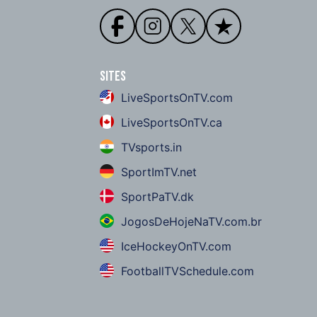
Sites
LiveSportsOnTV.com
LiveSportsOnTV.ca
TVsports.in
SportImTV.net
SportPaTV.dk
JogosDeHojeNaTV.com.br
IceHockeyOnTV.com
FootballTVSchedule.com