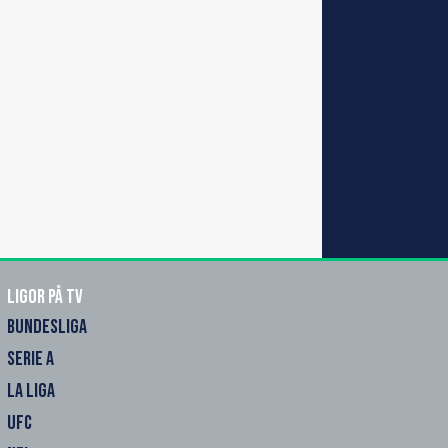
Ligor på TV
BUNDESLIGA
SERIE A
LA LIGA
UFC